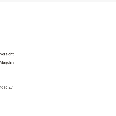
d
n
verzicht
arjolijn
ndag 27