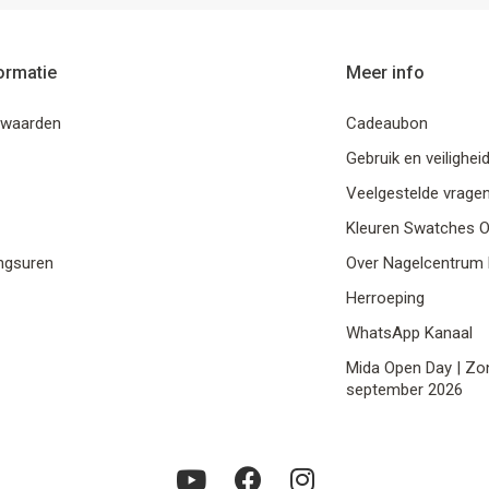
ormatie
Meer info
rwaarden
Cadeaubon
Gebruik en veilighei
Veelgestelde vrage
Kleuren Swatches O
ngsuren
Over Nagelcentrum M
Herroeping
WhatsApp Kanaal
Mida Open Day | Zo
september 2026