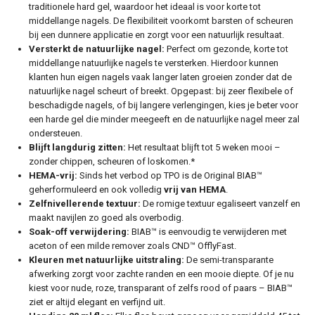
traditionele hard gel, waardoor het ideaal is voor korte tot
middellange nagels. De flexibiliteit voorkomt barsten of scheuren
bij een dunnere applicatie en zorgt voor een natuurlijk resultaat.
Versterkt de natuurlijke nagel:
Perfect om gezonde, korte tot
middellange natuurlijke nagels te versterken. Hierdoor kunnen
klanten hun eigen nagels vaak langer laten groeien zonder dat de
natuurlijke nagel scheurt of breekt. Opgepast: bij zeer flexibele of
beschadigde nagels, of bij langere verlengingen, kies je beter voor
een harde gel die minder meegeeft en de natuurlijke nagel meer zal
ondersteuen.
Blijft langdurig zitten:
Het resultaat blijft tot 5 weken mooi –
zonder chippen, scheuren of loskomen.*
HEMA-vrij:
Sinds het verbod op TPO is de Original BIAB™
geherformuleerd en ook volledig
vrij van HEMA
.
Zelfnivellerende textuur:
De romige textuur egaliseert vanzelf en
maakt navijlen zo goed als overbodig.
Soak-off verwijdering:
BIAB™ is eenvoudig te verwijderen met
aceton of een milde remover zoals CND™ OfflyFast.
Kleuren met natuurlijke uitstraling:
De semi-transparante
afwerking zorgt voor zachte randen en een mooie diepte. Of je nu
kiest voor nude, roze, transparant of zelfs rood of paars – BIAB™
ziet er altijd elegant en verfijnd uit.