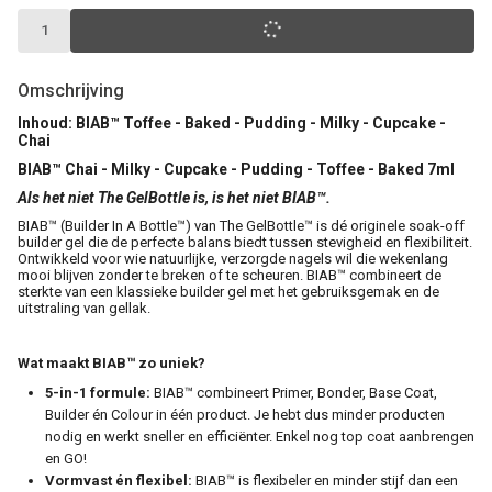
Omschrijving
Inhoud: BIAB™ Toffee - Baked - Pudding - Milky - Cupcake -
Chai
BIAB™ Chai - Milky - Cupcake - Pudding - Toffee - Baked 7ml
Als het niet The GelBottle is, is het niet BIAB™.
BIAB™ (Builder In A Bottle™) van The GelBottle™ is dé originele soak-off
builder gel die de perfecte balans biedt tussen stevigheid en flexibiliteit.
Ontwikkeld voor wie natuurlijke, verzorgde nagels wil die wekenlang
mooi blijven zonder te breken of te scheuren. BIAB™ combineert de
sterkte van een klassieke builder gel met het gebruiksgemak en de
uitstraling van gellak.
Wat maakt BIAB™ zo uniek?
5-in-1 formule:
BIAB™ combineert Primer, Bonder, Base Coat,
Builder én Colour in één product. Je hebt dus minder producten
nodig en werkt sneller en efficiënter. Enkel nog top coat aanbrengen
en GO!
Vormvast én flexibel:
BIAB™ is flexibeler en minder stijf dan een