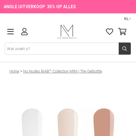
ANOLE UITVERKOOP 35% OP ALLES
NL
Onze Merken
Home
>
Nu Nudes BIAB™ Collection MINI | The Gelbottle
Producten
💖 NIEUW
🔥 OUTLET