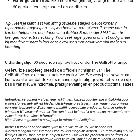
Handige 20 ml fles:
Elke fles bevat genoeg voor gemiddeld 45 tot
60 applicaties – bijzonder kostenefficiënt.
Tip. Heeft je klant last van lifting of kleine stukjes die loskomen?
Bij bepaalde nageltypes – bijvoorbeeld vettere of zeer flexibele nagels –
kan het helpen om een dunne laag Rubber Base onder BIAB™ aan te
brengen voor extra hechting. Voor veel nageltypes is dit niet nodig, maar
bij moeilijkere nagels kan deze extra stap een groot
verschil maken in
hechting.
Uithardingstijd: 90 seconden op low heat onder The GelBottle-lamp.
Gebruik:
Raadpleeg steeds de
officiële richtlijnen van The
GelBottle™
voor de meest actuele werkwijze. We verwijzen bewust naar
hun website, omdat deze instructies regelmatig geüpdatet worden op
basis van nieuwe inzichten, praktijkervaringen en productoptimalisaties.
Gebruik en veiligheid – algemene richtlijnen: Onze producten zijn ontwikkeld voor
professioneel gebruik en bieden uitstekende prestaties, maar vragen ook om een
correcte toepassing. Zelfs ogenschijnlijk eenvoudige producten kunnen risico’s
inhouden bij verkeerd gebruik. Daarom is het belangrijk om steeds met kennis van
zaken te werken. Meer informatie:
https://www.nagelcentrummarjolijn.be/nl/content/veiligheid
Kleur: Op zoek naar een duidelijker beeld van de kleur? We hebben een
overzichtspagina met swatches
van zo veel mogelijk kleuren – én regelmatig nieuwe
filmpjes op
YouTube
om je te helpen kiezen. Hoewel we proberen om de foto's en
kleuren zo nauwkeurig mogelijk weer te geven, kunnen de instellingen van jouw