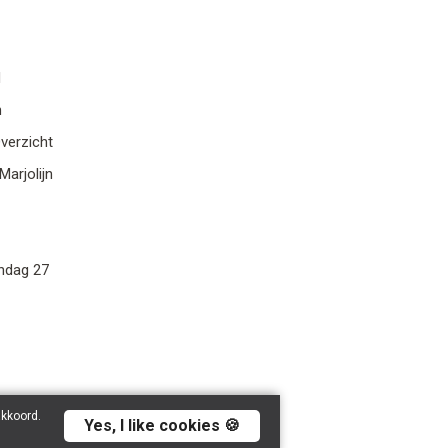
d
n
verzicht
arjolijn
ndag 27
akkoord.
Yes, I like cookies 🍪