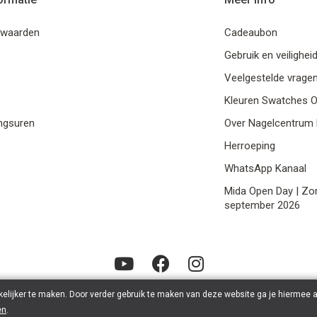
rwaarden
Cadeaubon
Gebruik en veilighei
Veelgestelde vrage
Kleuren Swatches O
ngsuren
Over Nagelcentrum M
Herroeping
WhatsApp Kanaal
Mida Open Day | Zo
september 2026
elijker te maken. Door verder gebruik te maken van deze website ga je hiermee 
© 2026 Nagelcentrum Marjolijn BE0751968645 | Powered by
Tilroy
.
en
.