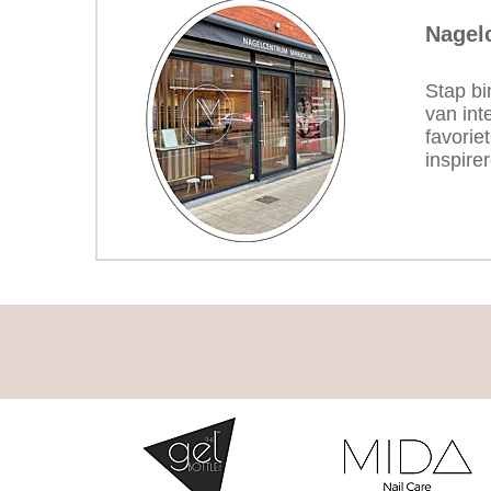
Nagel
Stap bi
van int
favorie
inspire