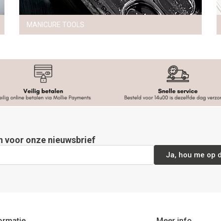
MANICURE TOOLS
in voor onze nieuwsbrief
Ja, hou me op 
ormatie
Meer info