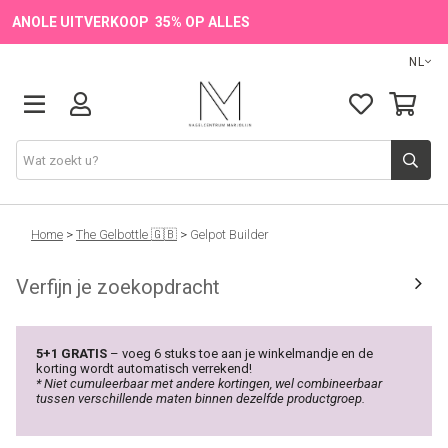
ANOLE UITVERKOOP 35% OP ALLES
NL
Onze Merken
Home
>
The Gelbottle 🇬🇧
>
Gelpot Builder
Verfijn je zoekopdracht
Producten
💖 NIEUW
5+1 GRATIS
– voeg 6 stuks toe aan je winkelmandje en de
korting wordt automatisch verrekend!
* Niet cumuleerbaar met andere kortingen, wel combineerbaar
🔥 OUTLET
tussen verschillende maten binnen dezelfde productgroep.