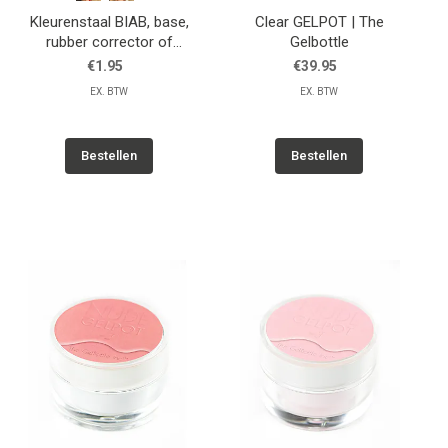
Kleurenstaal BIAB, base,
Clear GELPOT | The
rubber corrector of
Gelbottle
bouwgel | NM
€1.95
€39.95
EX. BTW
EX. BTW
Bestellen
Bestellen