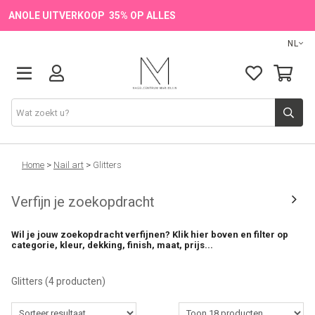
ANOLE UITVERKOOP 35% OP ALLES
NL
Onze Merken
Home
>
Nail art
>
Glitters
Verfijn je zoekopdracht
Producten
Wil je jouw zoekopdracht verfijnen? Klik hier boven en filter op
💖 NIEUW
categorie, kleur, dekking, finish, maat, prijs...
🔥 OUTLET
Glitters
(4 producten)