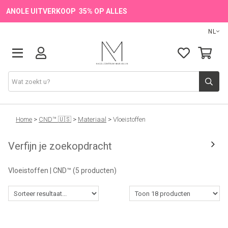
ANOLE UITVERKOOP 35% OP ALLES
NL
Onze Merken
Home
>
CND™ 🇺🇸
>
Materiaal
>
Vloeistoffen
Verfijn je zoekopdracht
Producten
Vloeistoffen | CND™
(5 producten)
💖 NIEUW
🔥 OUTLET