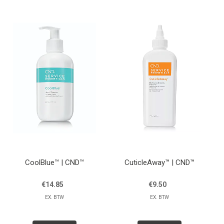
Lessen
Contact
CoolBlue™ | CND™
CuticleAway™ | CND™
€14.85
€9.50
EX. BTW
EX. BTW