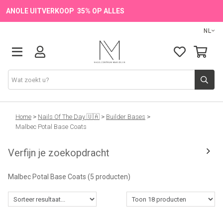
ANOLE UITVERKOOP 35% OP ALLES
NL
Onze Merken
Home
>
Nails Of The Day 🇺🇦
>
Builder Bases
>
Malbec Potal Base Coats
Producten
Verfijn je zoekopdracht
💖 NIEUW
Malbec Potal Base Coats
(5 producten)
🔥 OUTLET