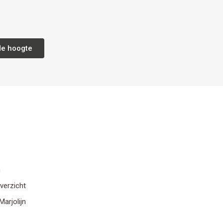
de hoogte
n
verzicht
arjolijn