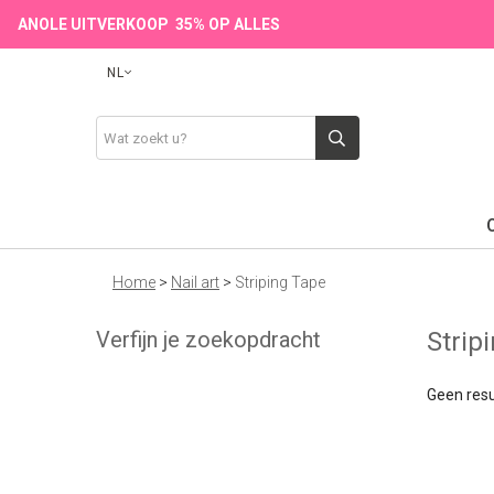
ANOLE UITVERKOOP 35% OP ALLES
NL
Home
>
Nail art
>
Striping Tape
Verfijn je zoekopdracht
Strip
Geen resu