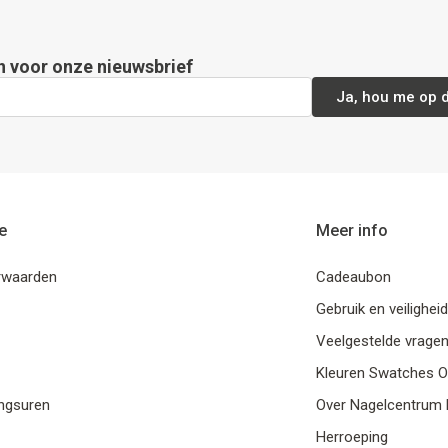
in voor onze nieuwsbrief
Ja, hou me op 
e
Meer info
rwaarden
Cadeaubon
Gebruik en veiligheid
Veelgestelde vrage
Kleuren Swatches O
ngsuren
Over Nagelcentrum M
Herroeping