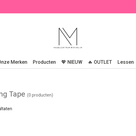
Onze Merken
Producten
💖 NIEUW
🔥 OUTLET
Lessen
ing Tape
(0 producten)
ltaten