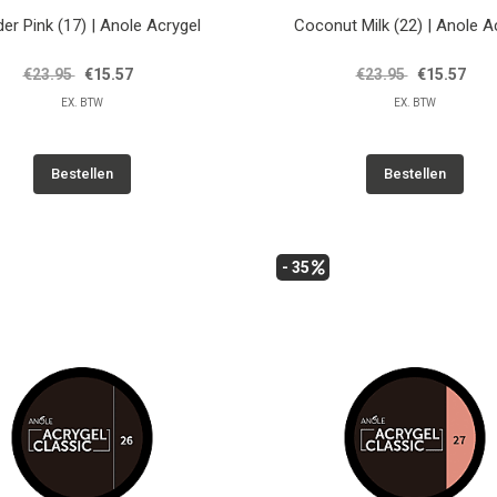
er Pink (17) | Anole Acrygel
Coconut Milk (22) | Anole A
€23.95
€15.57
€23.95
€15.57
EX. BTW
EX. BTW
Bestellen
Bestellen
- 35