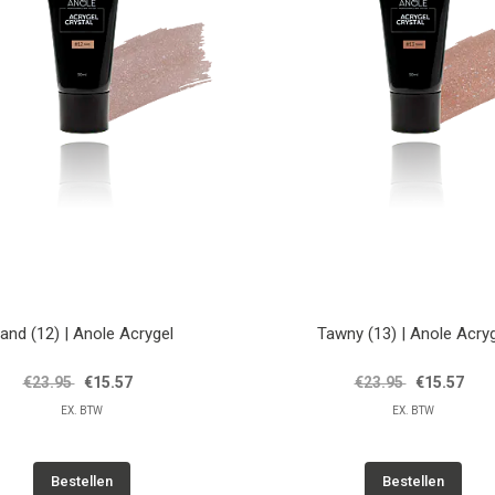
and (12) | Anole Acrygel
Tawny (13) | Anole Acry
€23.95
€15.57
€23.95
€15.57
EX. BTW
EX. BTW
Bestellen
Bestellen