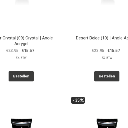
r Crystal (09) Crystal | Anole
Desert Beige (10) | Anole A
Acrygel
€23.95
€15.57
€23.95
€15.57
EX. BTW
EX. BTW
Bestellen
Bestellen
- 35