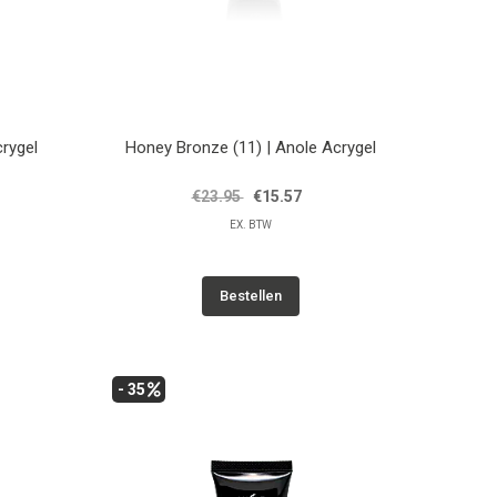
crygel
Honey Bronze (11) | Anole Acrygel
€23.95
€15.57
EX. BTW
Bestellen
- 35