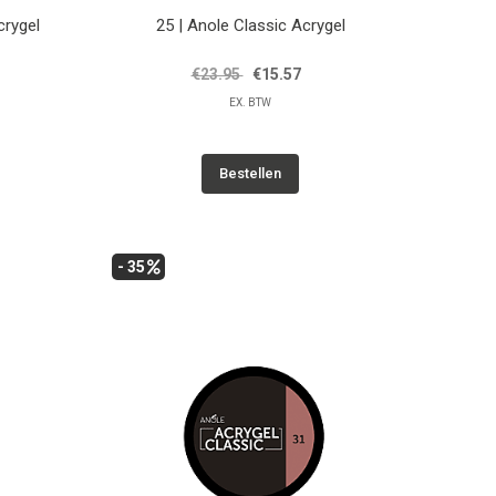
crygel
25 | Anole Classic Acrygel
€23.95
€15.57
EX. BTW
Bestellen
- 35