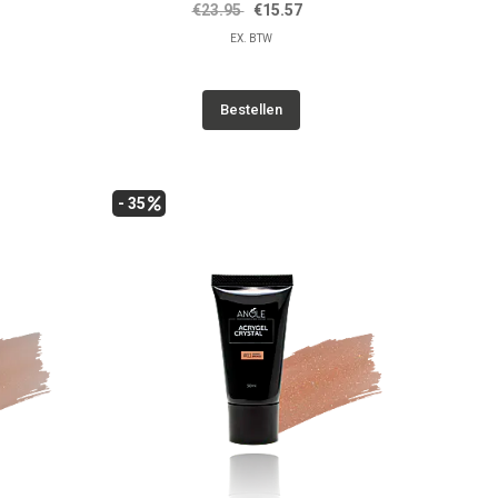
€23.95
€15.57
EX. BTW
Bestellen
- 35