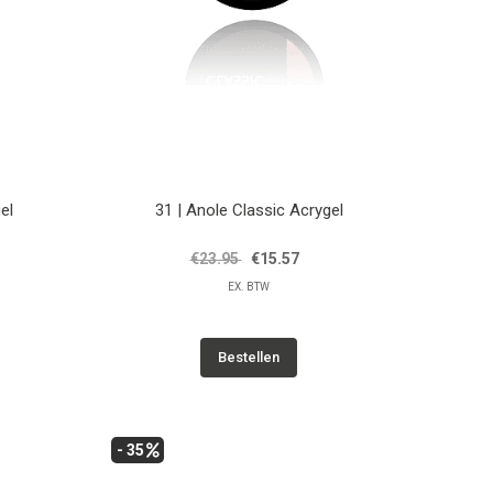
el
31 | Anole Classic Acrygel
€23.95
€15.57
EX. BTW
Bestellen
- 35