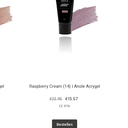
gel
Raspberry Cream (14) | Anole Acrygel
€23.95
€15.57
EX. BTW
Bestellen