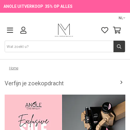
ANOLE UITVERKOOP 35% OP ALLES
NL
Onze Merken
Home
Verfijn je zoekopdracht
Producten
💖 NIEUW
🔥 OUTLET