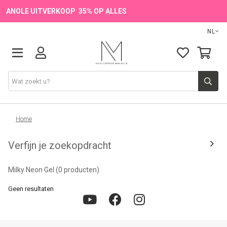
ANOLE UITVERKOOP 35% OP ALLES
NL
Onze Merken
Home
Verfijn je zoekopdracht
Producten
Milky Neon Gel
(0 producten)
💖 NIEUW
Geen resultaten
🔥 OUTLET