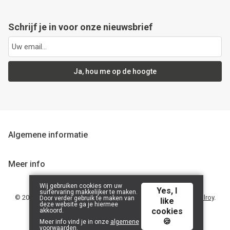
Lessen
Schrijf je in voor onze nieuwsbrief
Contact
Ja, hou me op de hoogte
Algemene informatie
Meer info
Wij gebruiken cookies om uw
Yes, I
surfervaring makkelijker te maken.
© 2026 Nagelcentrum Marjolijn BE0751968645 | Powered by
Tilroy
.
Door verder gebruik te maken van
like
deze website ga je hiermee
cookies
akkoord.
🍪
Meer info vind je in onze
algemene
voorwaarden
.